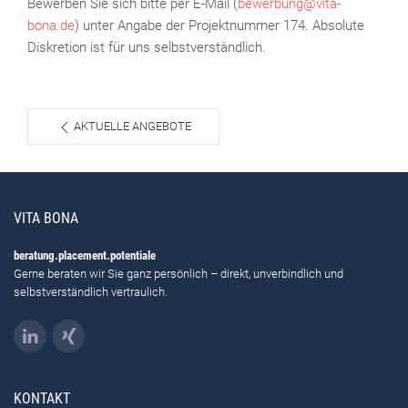
Bewerben Sie sich bitte per E-Mail (
bewerbung@vita-
bona.de
) unter Angabe der Projektnummer 174. Absolute
Diskretion ist für uns selbstverständlich.
AKTUELLE ANGEBOTE
VITA BONA
beratung.placement.potentiale
Gerne beraten wir Sie ganz persönlich – direkt, unverbindlich und
selbstverständlich vertraulich.
KONTAKT