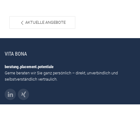
AKTUELLE ANGEBOTE
VITA BONA
beratung.placement.potentiale
Gerne beraten wir Sie ganz persönlich – direkt, unverbindlich und
selbstverständlich vertraulich.
KONTAKT
VITA BONA